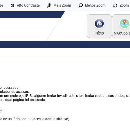
de
Alto Contraste
Mais Zoom
Menos Zoom
Zoom 
INÍCIO
MAPA DO S
oi acessado;
ntador de acessos;
 um endereço IP. Se alguém tentar invadir este site e tentar roubar seus dados, s
o e qual página foi acessada;
em:
o de usuário como o acesso administrativo;