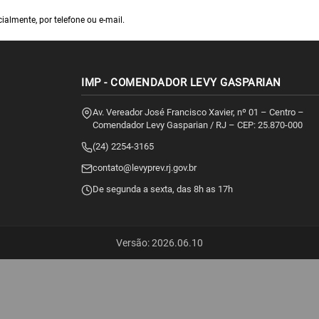
almente, por telefone ou e-mail.
IMP - COMENDADOR LEVY GASPARIAN
Av. Vereador José Francisco Xavier, nº 01 – Centro –
Comendador Levy Gasparian / RJ – CEP: 25.870-000
(24) 2254-3165
contato@levyprev.rj.gov.br
De segunda a sexta, das 8h as 17h
Versão: 2026.06.10