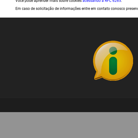
Você pode aprender mais sobre cookies
acessando a RFC 6265
.
Em caso de solicitação de informações entre em contato conosco presenci